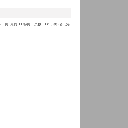
下一页
尾页
11
条/页，
页数：1
/1
，共
3
条记录