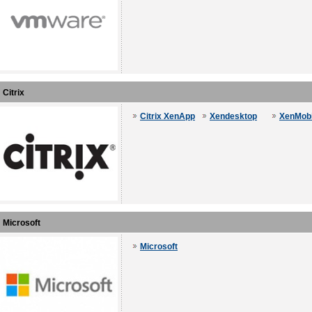
Citrix
Citrix XenApp
Xendesktop
XenMobi
Microsoft
Microsoft